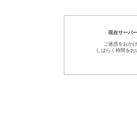
現在サーバ
ご迷惑をおか
しばらく時間をお