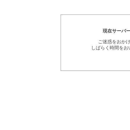
現在サーバ
ご迷惑をおか
しばらく時間をお