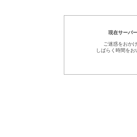
現在サーバ
ご迷惑をおか
しばらく時間をお