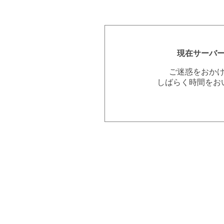
現在サーバ
ご迷惑をおか
しばらく時間をお