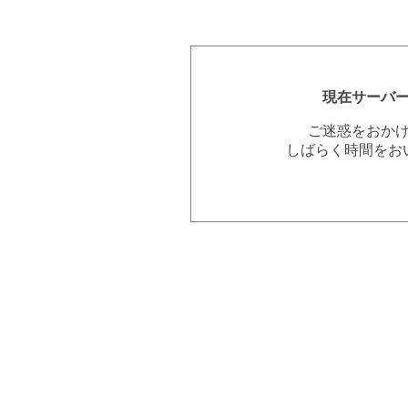
現在サーバ
ご迷惑をおか
しばらく時間をお