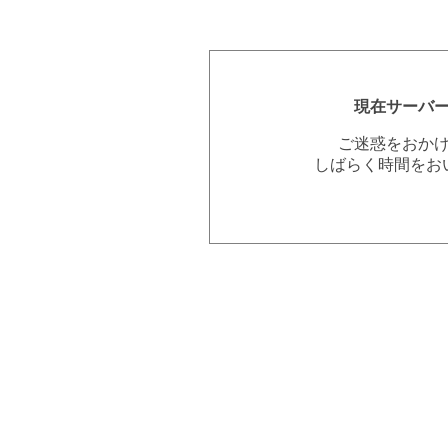
現在サーバ
ご迷惑をおか
しばらく時間をお