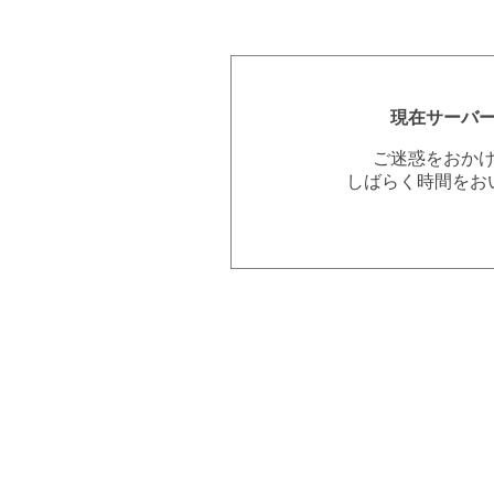
現在サーバ
ご迷惑をおか
しばらく時間をお