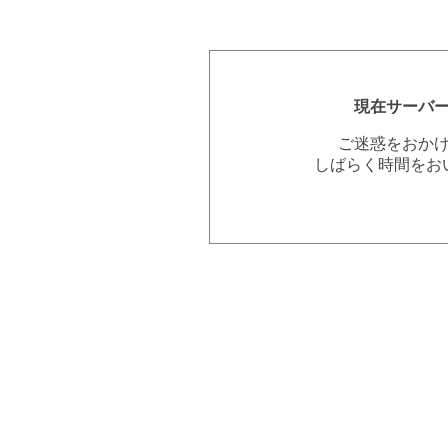
現在サーバ
ご迷惑をおか
しばらく時間をお