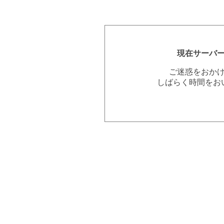
現在サーバ
ご迷惑をおか
しばらく時間をお