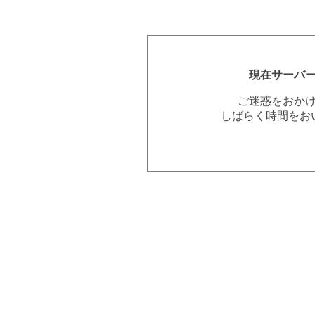
現在サーバ
ご迷惑をおか
しばらく時間をお