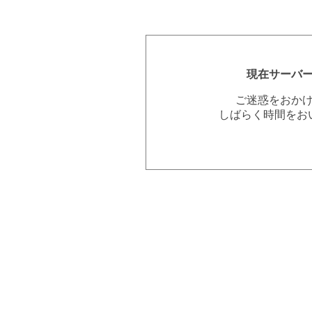
現在サーバ
ご迷惑をおか
しばらく時間をお