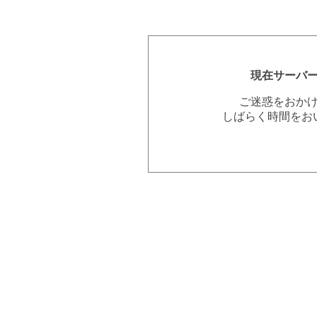
現在サーバ
ご迷惑をおか
しばらく時間をお