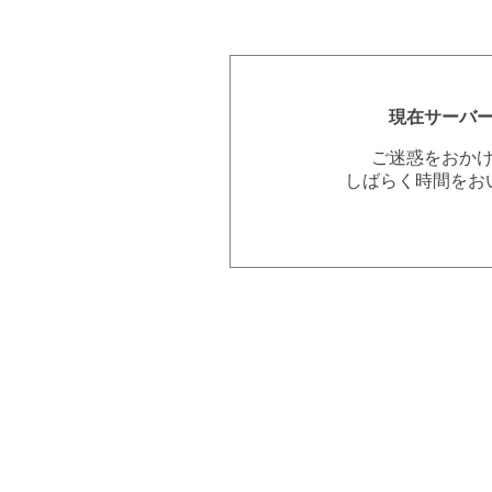
現在サーバ
ご迷惑をおか
しばらく時間をお