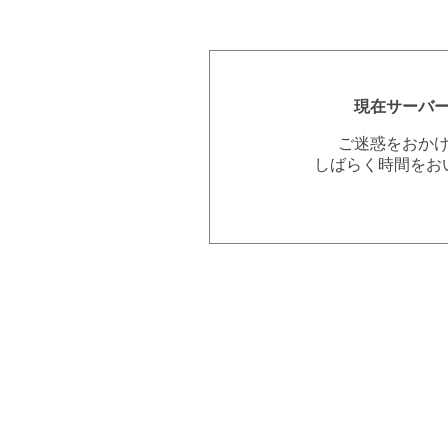
現在サーバ
ご迷惑をおか
しばらく時間をお