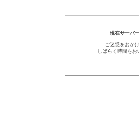
現在サーバ
ご迷惑をおか
しばらく時間をお