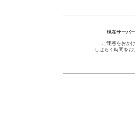
現在サーバ
ご迷惑をおか
しばらく時間をお