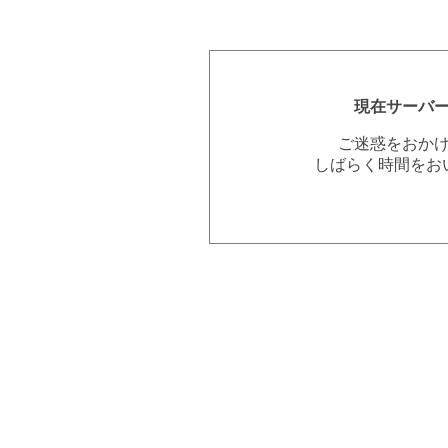
現在サーバ
ご迷惑をおか
しばらく時間をお