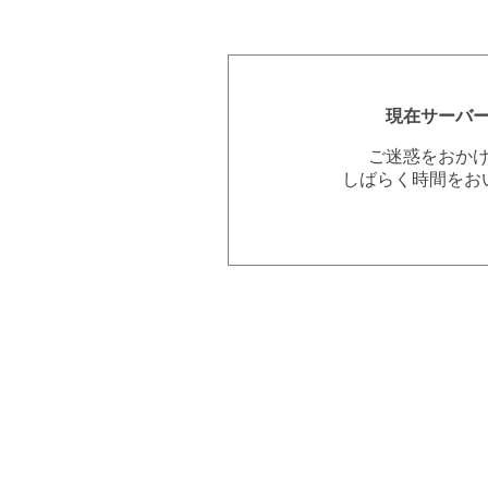
現在サーバ
ご迷惑をおか
しばらく時間をお