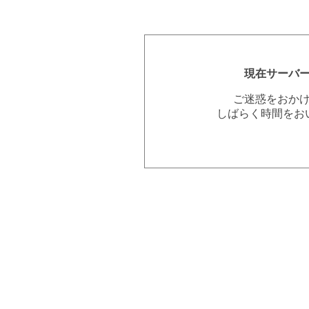
現在サーバ
ご迷惑をおか
しばらく時間をお