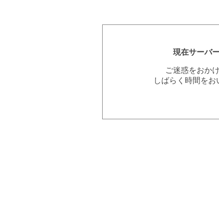
現在サーバ
ご迷惑をおか
しばらく時間をお