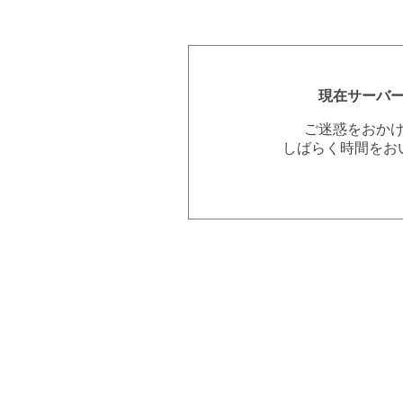
現在サーバ
ご迷惑をおか
しばらく時間をお