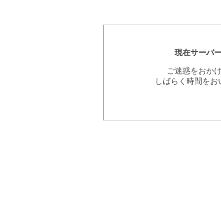
現在サーバ
ご迷惑をおか
しばらく時間をお