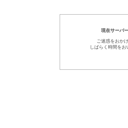
現在サーバ
ご迷惑をおか
しばらく時間をお