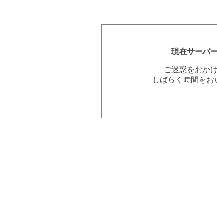
現在サーバ
ご迷惑をおか
しばらく時間をお