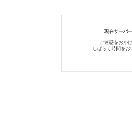
現在サーバ
ご迷惑をおか
しばらく時間をお