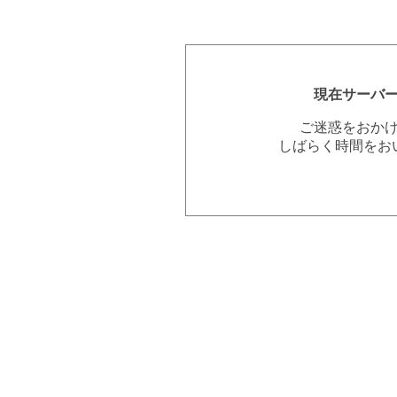
現在サーバ
ご迷惑をおか
しばらく時間をお