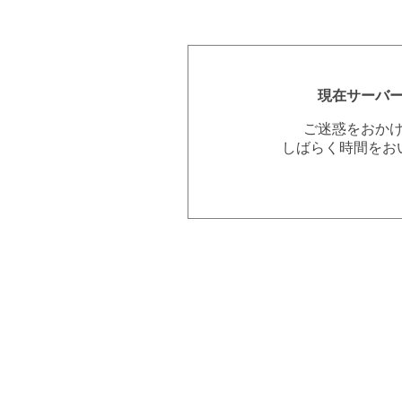
現在サーバ
ご迷惑をおか
しばらく時間をお