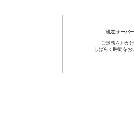
現在サーバ
ご迷惑をおか
しばらく時間をお