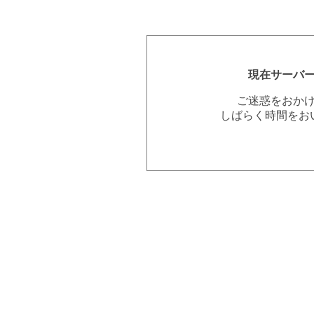
現在サーバ
ご迷惑をおか
しばらく時間をお