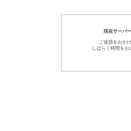
現在サーバ
ご迷惑をおか
しばらく時間をお