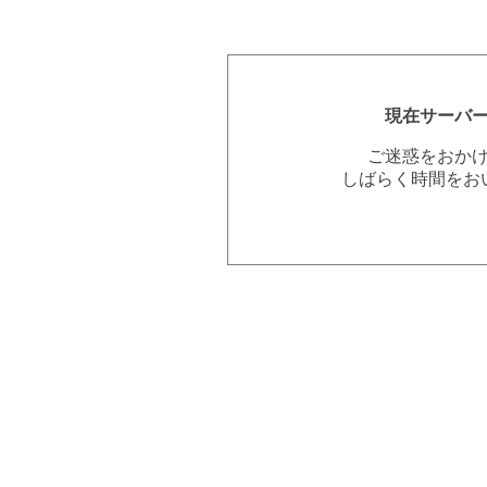
現在サーバ
ご迷惑をおか
しばらく時間をお