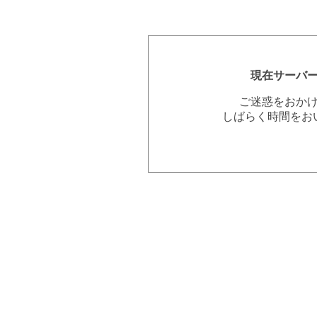
現在サーバ
ご迷惑をおか
しばらく時間をお