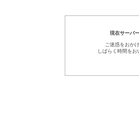
現在サーバ
ご迷惑をおか
しばらく時間をお