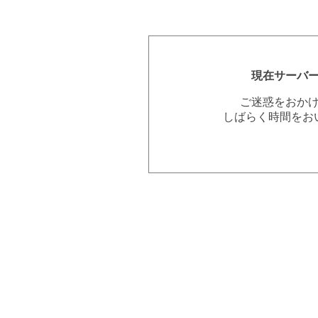
現在サーバ
ご迷惑をおか
しばらく時間をお