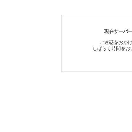
現在サーバ
ご迷惑をおか
しばらく時間をお