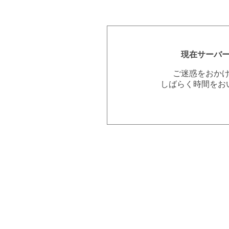
現在サーバ
ご迷惑をおか
しばらく時間をお