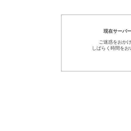
現在サーバ
ご迷惑をおか
しばらく時間をお