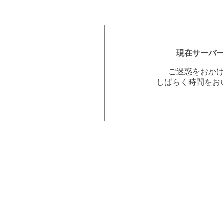
現在サーバ
ご迷惑をおか
しばらく時間をお