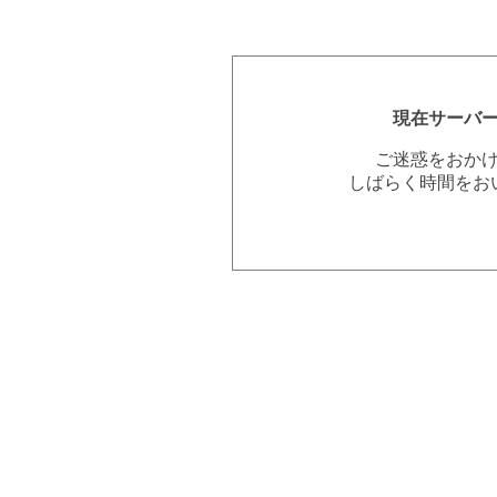
現在サーバ
ご迷惑をおか
しばらく時間をお