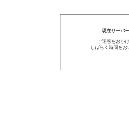
現在サーバ
ご迷惑をおか
しばらく時間をお