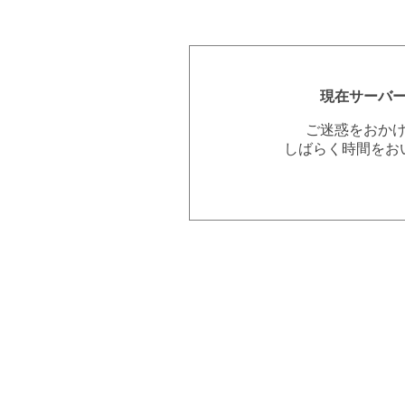
現在サーバ
ご迷惑をおか
しばらく時間をお