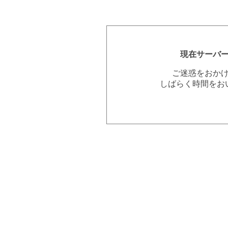
現在サーバ
ご迷惑をおか
しばらく時間をお