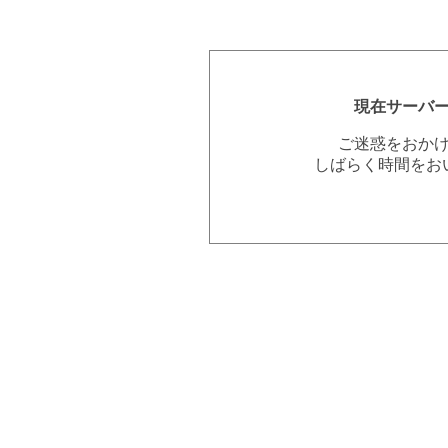
現在サーバ
ご迷惑をおか
しばらく時間をお