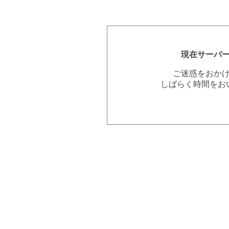
現在サーバ
ご迷惑をおか
しばらく時間をお