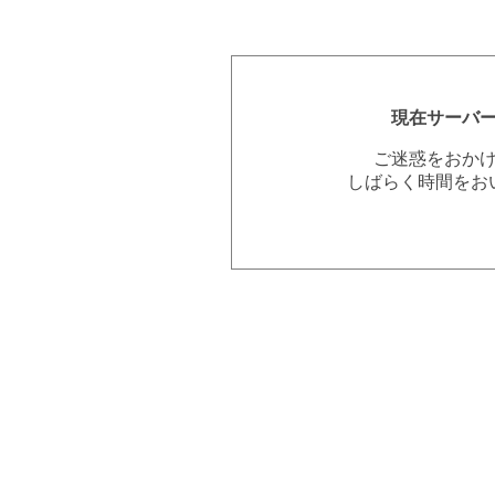
現在サーバ
ご迷惑をおか
しばらく時間をお