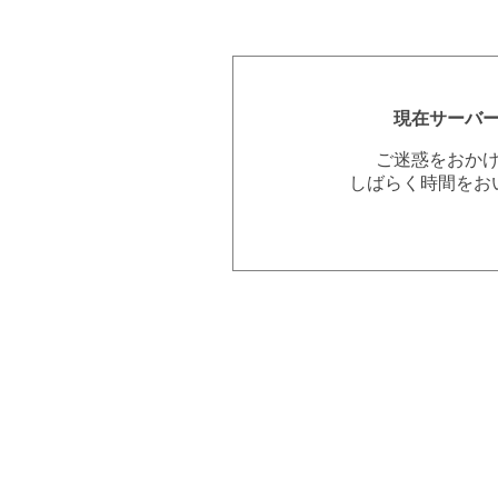
現在サーバ
ご迷惑をおか
しばらく時間をお