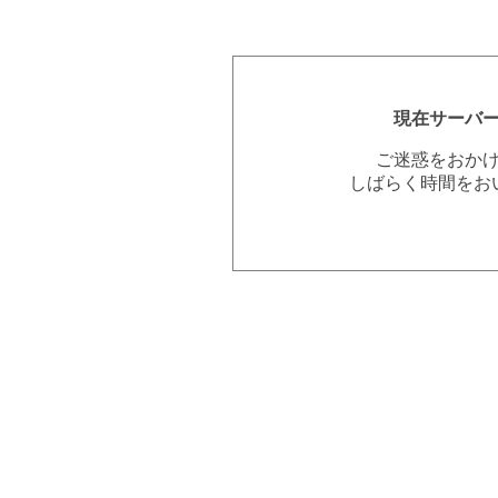
現在サーバ
ご迷惑をおか
しばらく時間をお