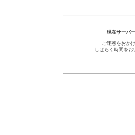
現在サーバ
ご迷惑をおか
しばらく時間をお