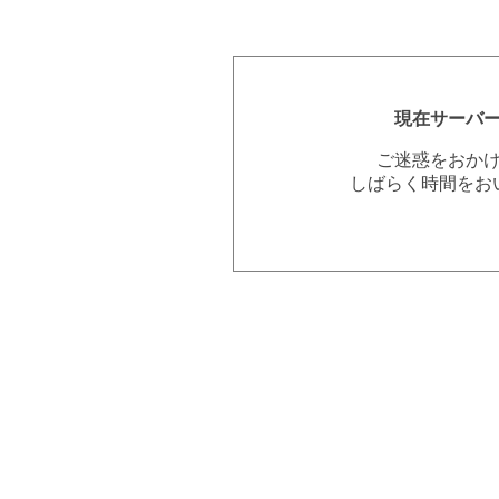
現在サーバ
ご迷惑をおか
しばらく時間をお