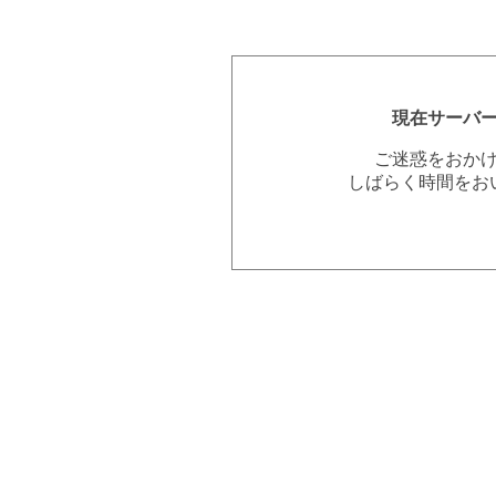
現在サーバ
ご迷惑をおか
しばらく時間をお